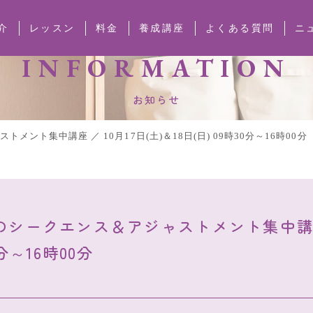
介
レッスン
料金
養成講座
よくある質問
ニ
INFORMATION
お知らせ
ト集中講座 ／ 10月17日(土)＆18日(日) 09時30分～16時00分
シークエンス＆アジャストメント集中講座 ／
0分～16時00分